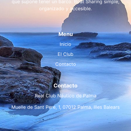
que supone tener un barco. Boat Sharing simple,
organizado y accesible.
Menu
Inicio
El Club
Contacto
Contacto
Real Club Náutico de Palma
Muelle de Sant Pere, 1, 07012 Palma, Illes Balears